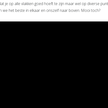
t je op alle vlakken goed hoeft te zijn maar wel op diverse pun
n we het beste in elkaar en onszelf naar boven. Mooi toch?