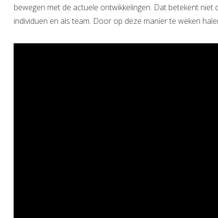
bewegen met de actuele ontwikkelingen. Dat betekent niet da
individuen en als team. Door op deze manier te weken hale